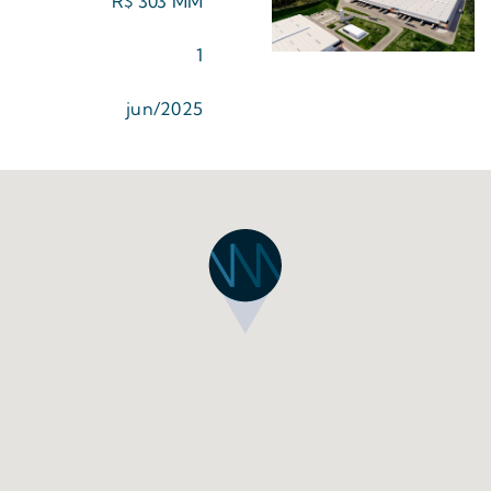
R$ 303 MM
1
jun/2025