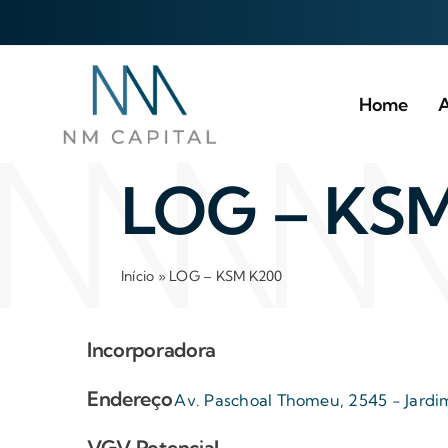
Ir
para
o
conteúdo
Home
A
LOG – KS
Início
»
LOG – KSM K200
Incorporadora
Endereço
Av. Paschoal Thomeu, 2545 - Jardim
VGV Potencial