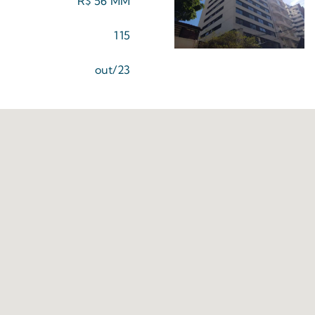
R$ 56 MM
115
out/23