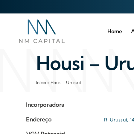
Ir
para
o
conteúdo
Home
A
Housi – Uru
Início
»
Housi – Urussuí
Incorporadora
Endereço
R. Urussuí, 1
VGV Potencial