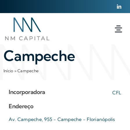
Ir
para
o
conteúdo
Tog
Nav
Home
Campeche
A Nova Milano
Início
»
Campeche
Projetos
Incorporadora
CFL
Políticas
Endereço
Av. Campeche, 955 - Campeche - Florianópolis
Contato